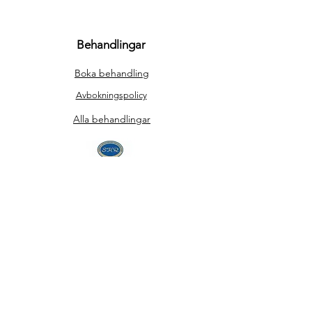
Behandlingar
Boka behandling
Avbokningspolicy
Alla behandlingar
Sveriges Hudterapeuters Riksorganisation
Comité International d'Esthétique et
de Cosmétologie
Kontakt
SKINSOULI AB